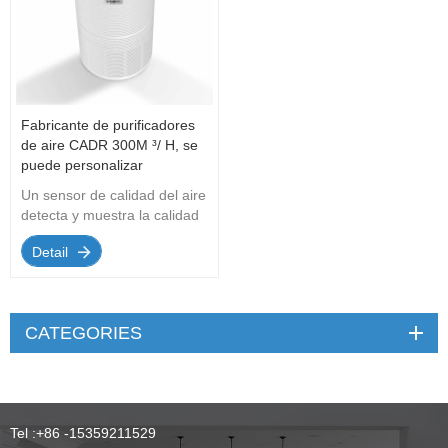
Fabricante de purificadores
de aire CADR 300M ³/ H, se
puede personalizar
Un sensor de calidad del aire
detecta y muestra la calidad
del aire interior en tiempo
Detail
real. La filtraci&oacute;n de
cuatro etapas garantiza la
mayor eficiencia posible
tambi&eacute;n gracias al
CATEGORIES
filtro HEPA 13.
Tel :
+86 -15359211529