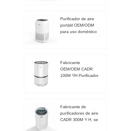
Purificador de aire
portátil OEM/ODM
para uso doméstico
CADR 130m³/h
Fabricante
OEM/OEM CADR
100M ³/H Purificador
de aire de escritorio
Fabricante de
purificadores de aire
CADR 300M ³/ H, se
puede personalizar