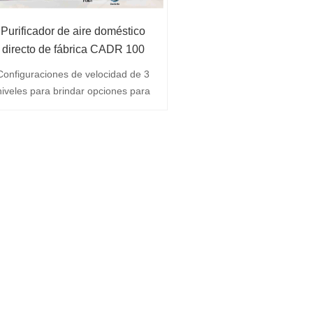
Purificador de aire doméstico
directo de fábrica CADR 100
m³/h
Configuraciones de velocidad de 3
niveles para brindar opciones para
diferentes condiciones ； El
generador de aniones negativos
libera aniones poderosos, lo hace
sentir m&aacute;s aire fresco. 3
illones de piezas/cm3; 7 colores de
luz para la decoraci&oacute;n del
ogar; Indicador de cambio de filtro;
iltraci&oacute;n de entrada de aire
de 360 grados para liberar aire
fresco