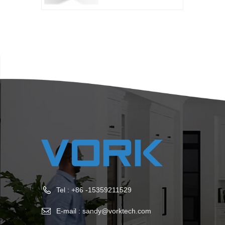
Tel :
+86 -15359211529
E-mail :
sandy@vorktech.com