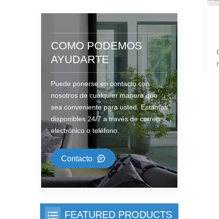
COMO PODEMOS
AYUDARTE
Puede ponerse en contacto con
nosotros de cualquier manera que
sea conveniente para usted. Estamos
disponibles 24/7 a través de correo
m
electrónico o teléfono.
h
F
Contacto
FEATURED PRODUCTS