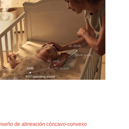
iseño de alineación cóncavo-convexo