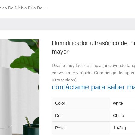
Humidificador Ultrasónico De Niebla Fría De Gran Capacidad 4L Al Por Mayor
Humidificador ultrasónico de ni
mayor
Diseño muy fácil de limpiar, incluyendo tan
conveniente y rápido. Cero riesgo de fugas
ultrasonidos).
contáctame para saber m
Color :
white
De :
China
Peso :
1.42kg