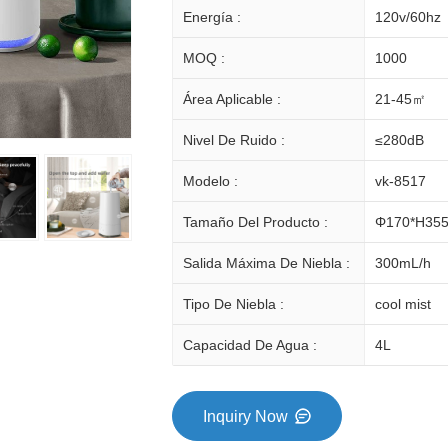
Energía :
120v/60hz
MOQ :
1000
Área Aplicable :
21-45㎡
Nivel De Ruido :
≤280dB
Modelo :
vk-8517
Tamaño Del Producto :
Φ170*H35
Salida Máxima De Niebla :
300mL/h
Tipo De Niebla :
cool mist
Capacidad De Agua :
4L
Inquiry Now