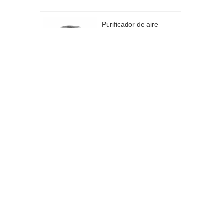
Purificador de aire
portátil OEM/ODM
para uso doméstico
CADR 130m³/h
Purificador de aire
portátil OEM/ODM
para uso doméstico
CADR 130m³/h
Fabricante
OEM/OEM CADR
100M ³/H Purificador
de aire de escritorio