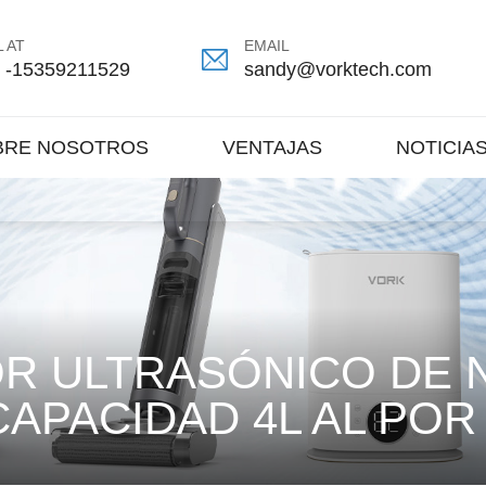
 AT
EMAIL
 -15359211529
sandy@vorktech.com
BRE NOSOTROS
VENTAJAS
NOTICIA
R ULTRASÓNICO DE N
APACIDAD 4L AL PO