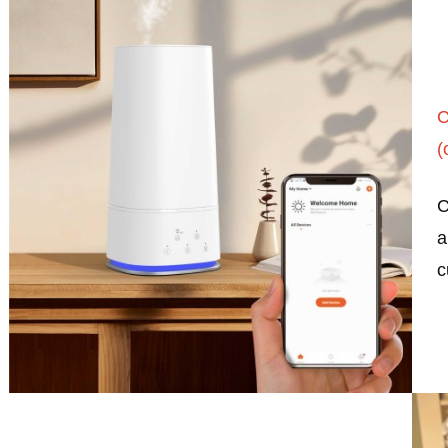
C
(
C
a
c