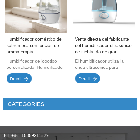
Humidificador doméstico de
Venta directa del fabricante
sobremesa con función de
del humidificador ultrasónico
aromaterapia
de niebla fría de gran
capacidad de 2.5L
Humidificador de logotipo
El humidificador utiliza la
personalizado; Humidificador
onda ultrasónica para
ultras&oacute;nico de niebla
producir 1,7 millones de
Detail
Detail
fr&iacute;a al por mayor
oscilaciones de alta
OEM/ODM
frecuencia por segundo,
convirtiendo la neblina de
agua en partículas ultrafinas
CATEGORIES
de 1 a 5 micras y difundiendo
la neblina de agua en el aire
a través del dispositivo
neumático.
Tel :
+86 -15359211529