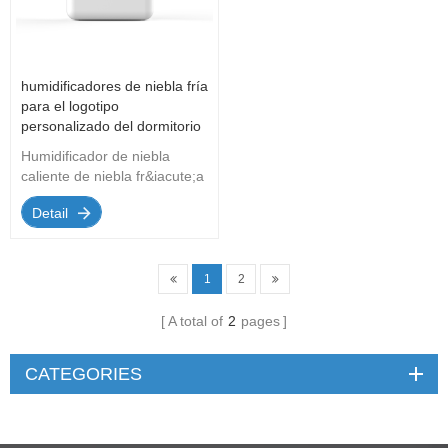
humidificadores de niebla fría
para el logotipo
personalizado del dormitorio
Humidificador de niebla
caliente de niebla fr&iacute;a
hecho en f&aacute;brica al
Detail
por mayor personalizado
1
2
A total of
2
pages
CATEGORIES