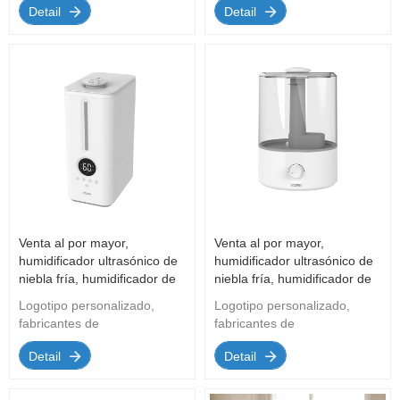
Detail
Detail
precio m&aacute;s favorable,
precio m&aacute;s favorable,
los mejores productos
los mejores productos
Venta al por mayor,
Venta al por mayor,
humidificador ultrasónico de
humidificador ultrasónico de
niebla fría, humidificador de
niebla fría, humidificador de
niebla caliente, humidificador
niebla caliente, humidificador
Logotipo personalizado,
Logotipo personalizado,
de aromaterapia de gran
de aromaterapia de gran
fabricantes de
fabricantes de
capacidad
capacidad
humidificadores OEM/odm, el
humidificadores OEM/odm, el
Detail
Detail
precio m&aacute;s favorable,
precio m&aacute;s favorable,
los mejores productos
los mejores productos