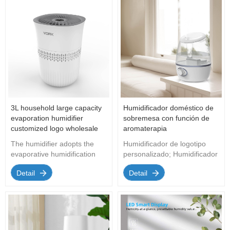
3L household large capacity
Humidificador doméstico de
evaporation humidifier
sobremesa con función de
customized logo wholesale
aromaterapia
humidifier
The humidifier adopts the
Humidificador de logotipo
evaporative humidification
personalizado; Humidificador
technology, which atomizes
ultras&oacute;nico de niebla
Detail
Detail
the water into fine water
fr&iacute;a al por mayor
droplets instantaneously
OEM/ODM
through the ultrasonic
vibration of high-speed
rotation, and rapidly diffuses
into the room under the push